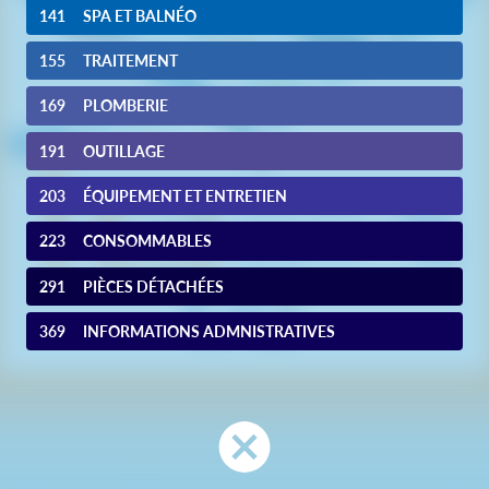
141
SPA ET BALNÉO
155
TRAITEMENT
169
PLOMBERIE
191
OUTILLAGE
203
ÉQUIPEMENT ET ENTRETIEN
223
CONSOMMABLES
291
PIÈCES DÉTACHÉES
369
INFORMATIONS ADMNISTRATIVES