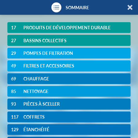
SOMMAIRE
17
PRODUITS DE DÉVELOPPEMENT DURABLE
27
BASSINS COLLECTIFS
29
POMPES DE FILTRATION
49
FILTRES ET ACCESSOIRES
69
CHAUFFAGE
85
NETTOYAGE
93
PIÈCES À SCELLER
117
COFFRETS
129
ÉTANCHÉITÉ