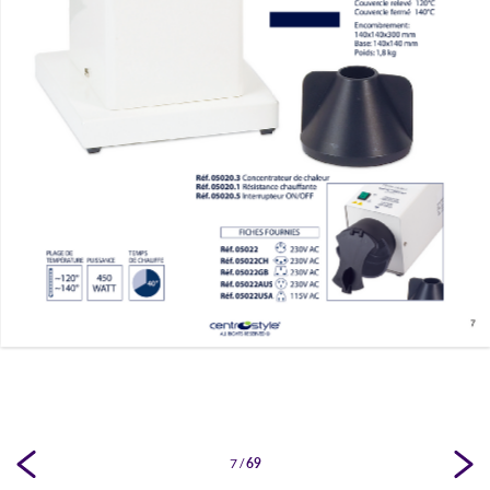
7
/
69