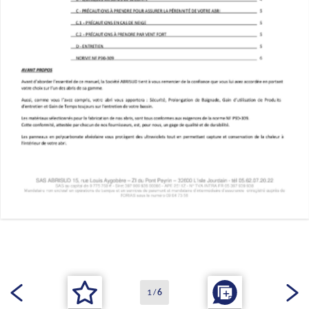
1
/
6