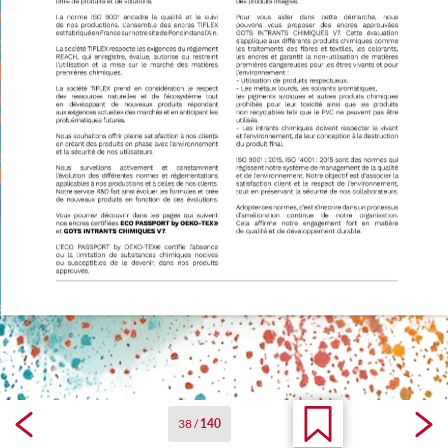
38
/
140