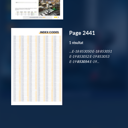
Page 2441
1 résultat
…E-18 853050 E-18 853051
E-19 853052 E-19 853053
E-19
853054
E-19…