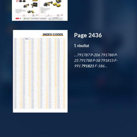
Page 2436
1 résultat
…791787 P-206 791788 P-
25 791788 P-58 791815 F-
991
791821
F-186…