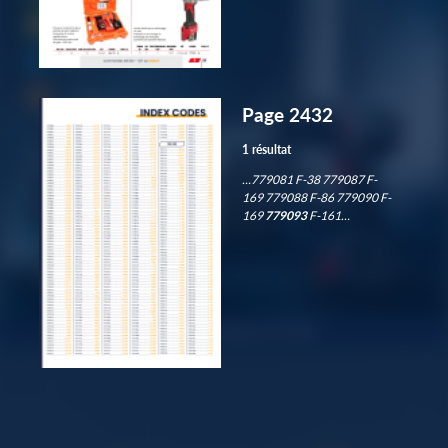
Page 2432
1 résultat
…779081 F-38 779087 F-
169 779088 F-86 779090 F-
169
779093
F-161…