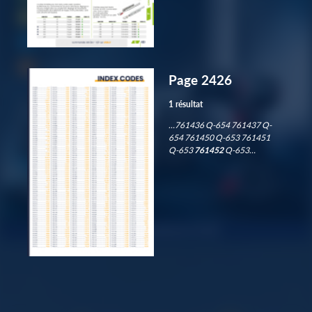
Page 2426
1 résultat
…761436 Q-654 761437 Q-
654 761450 Q-653 761451
Q-653
761452
Q-653…