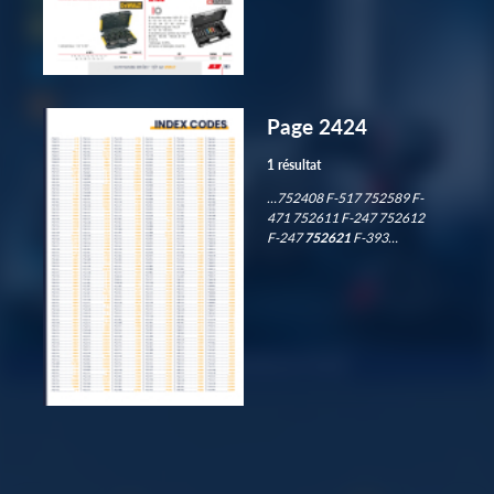
Page 2424
1 résultat
…752408 F-517 752589 F-
471 752611 F-247 752612
F-247
752621
F-393…