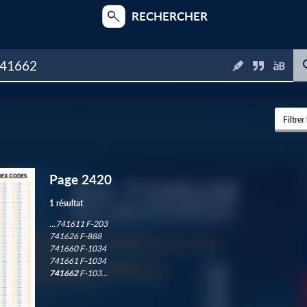
RECHERCHER
Filtrer
Page 2420
3
1 résultat
…741611 F-203
741626 F-888
1
741660 F-1034
741661 F-1034
741662
F-103…
6