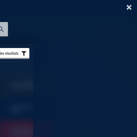
 les résultats
TOUT SAVOIR SUR AU
FORUM DU BATIMENT
SOMMAIRES ET
9
INDEX
OUTILLAGE
FOURNITURES
9
INDUSTRIELLES