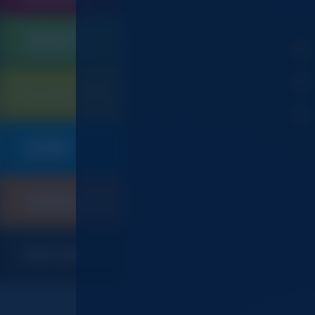
QUINCAILLERIE
SERRURERIE
105
CONTRÔLE D'ACCES
ELECTRICITE
901
PLOMBERIE
019
SANITAIRE
CHAUFFAGE
247
CLIMATISATION
INDEX CODES ET CGV
367