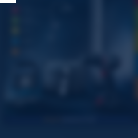
1
1
2
2
2