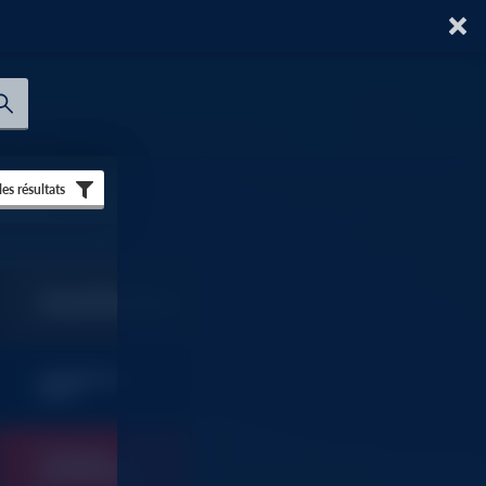
 les résultats
TOUT SAVOIR SUR AU
FORUM DU BATIMENT
SOMMAIRES ET
9
INDEX
OUTILLAGE
FOURNITURES
9
INDUSTRIELLES