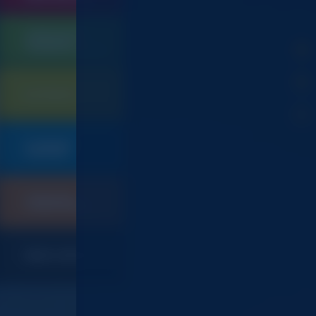
QUINCAILLERIE
SERRURERIE
105
CONTRÔLE D'ACCES
ELECTRICITE
901
PLOMBERIE
019
SANITAIRE
CHAUFFAGE
247
CLIMATISATION
INDEX CODES ET CGV
367