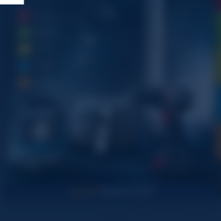
1
1
2
2
2