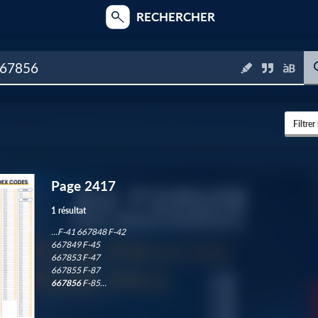
RECHERCHER
Filtrer
Page 2417
3
1 résultat
…F-41 667848 F-42
667849 F-45
1
667853 F-47
667855 F-87
667856
F-85…
6