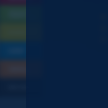
QUINCAILLERIE
SERRURERIE
105
CONTRÔLE D'ACCES
ELECTRICITE
901
PLOMBERIE
019
SANITAIRE
CHAUFFAGE
247
CLIMATISATION
INDEX CODES ET CGV
367