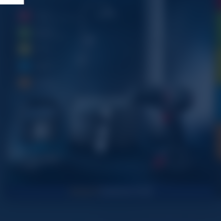
1
1
2
2
2