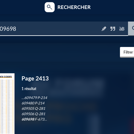
RECHERCHER
Filtrer
Page 2413
3
1 résultat
…609479 P-214
609480 P-214
1
609505 Q-281
609506 Q-281
609698
F-673…
6