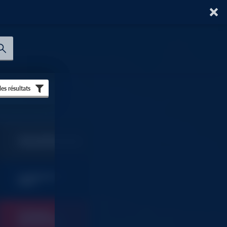
 les résultats
TOUT SAVOIR SUR AU
FORUM DU BATIMENT
SOMMAIRES ET
9
INDEX
OUTILLAGE
FOURNITURES
9
INDUSTRIELLES