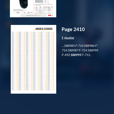
Page 2410
1 résultat
…588985 F-714 588986 F-
714 588987 F-714 588994
F-492
588995
F-713…