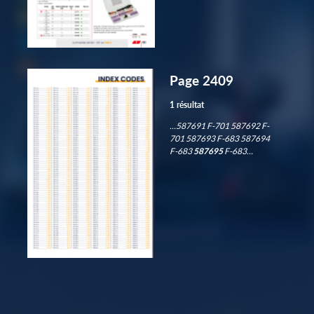
Page 2409
1 résultat
…587691 F-701 587692 F-
701 587693 F-683 587694
F-683
587695
F-683…