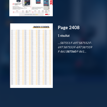
Page 2408
1 résultat
…587551 F-697 587552 F-
697 587553 F-697 587559
F-861
587560
F-861…