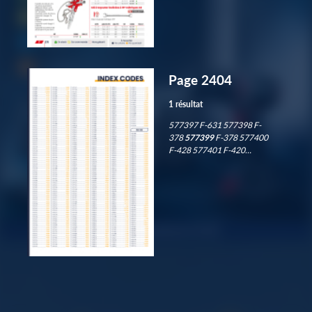
Page 2404
1 résultat
577397 F-631 577398 F-
378
577399
F-378 577400
F-428 577401 F-420…