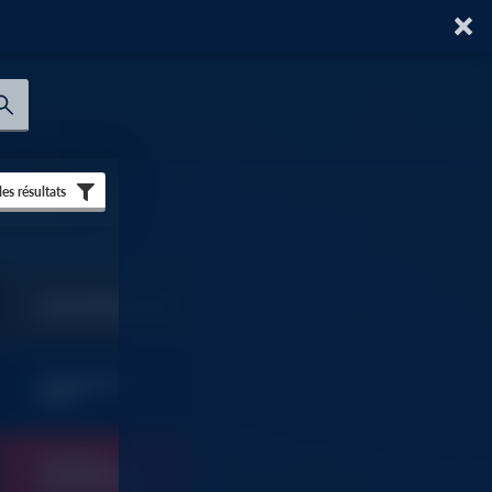
 les résultats
TOUT SAVOIR SUR AU
FORUM DU BATIMENT
SOMMAIRES ET
9
INDEX
OUTILLAGE
FOURNITURES
9
INDUSTRIELLES