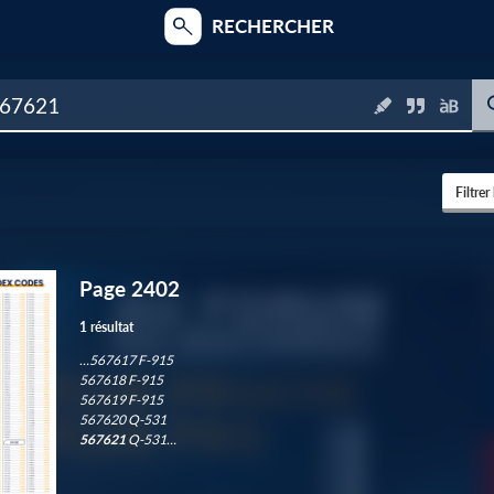
RECHERCHER
Filtrer
Page 2402
3
1 résultat
…567617 F-915
567618 F-915
1
567619 F-915
567620 Q-531
567621
Q-531…
6