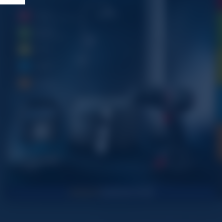
1
1
2
2
2