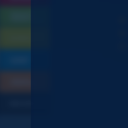
QUINCAILLERIE
SERRURERIE
105
CONTRÔLE D'ACCES
ELECTRICITE
901
PLOMBERIE
019
SANITAIRE
CHAUFFAGE
247
CLIMATISATION
INDEX CODES ET CGV
367