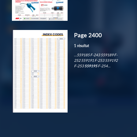
Page 2400
1 résultat
…559185 F-243 559189 F-
252 559191 F-253 559192
F-253
559195
F-254…