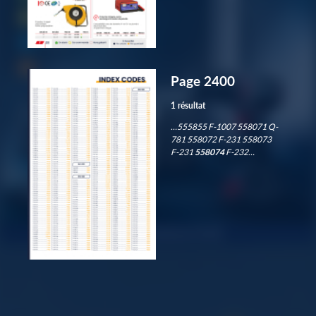
Page 2400
1 résultat
…555855 F-1007 558071 Q-
781 558072 F-231 558073
F-231
558074
F-232…