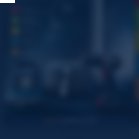
1
1
2
2
2