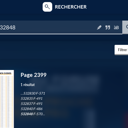
RECHERCHER
Filtrer
Page 2399
3
1 résultat
…532830 F-571
532835 F-491
1
532837 F-491
532840 F-486
532848
F-570…
6