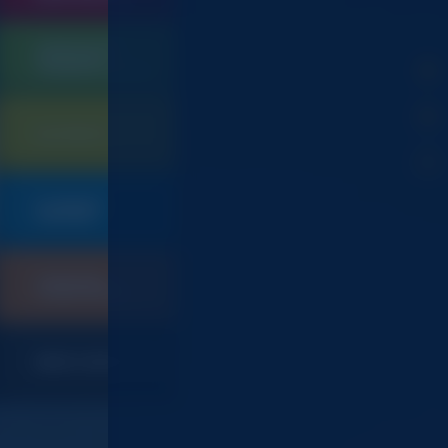
QUINCAILLERIE
SERRURERIE
105
CONTRÔLE D'ACCES
ELECTRICITE
901
PLOMBERIE
019
SANITAIRE
CHAUFFAGE
247
CLIMATISATION
INDEX CODES ET CGV
367