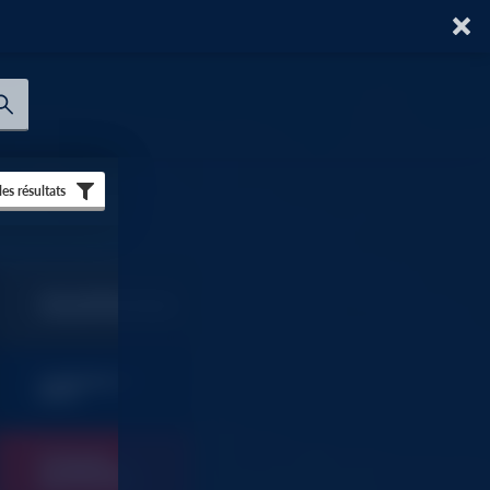
 les résultats
TOUT SAVOIR SUR AU
FORUM DU BATIMENT
SOMMAIRES ET
9
INDEX
OUTILLAGE
FOURNITURES
9
INDUSTRIELLES