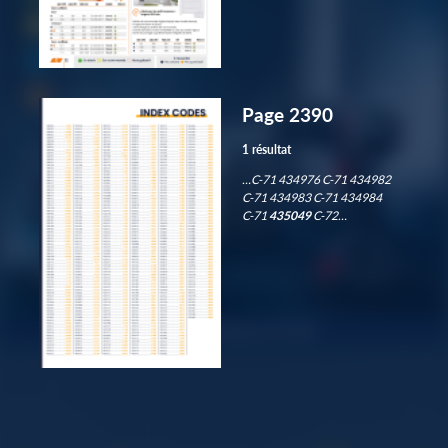
Page 2390
1 résultat
…C-71 434976 C-71 434982
C-71 434983 C-71 434984
C-71
435049
C-72…