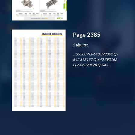
Page 2385
1 résultat
…393089 Q-640 393092 Q-
642 393157 Q-642 393162
Q-642
393170
Q-643…