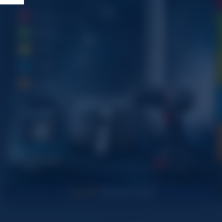
1
1
2
2
2