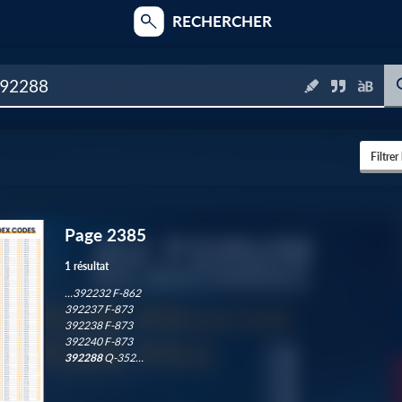
RECHERCHER
Filtrer
Page 2385
3
1 résultat
…392232 F-862
392237 F-873
1
392238 F-873
392240 F-873
392288
Q-352…
6