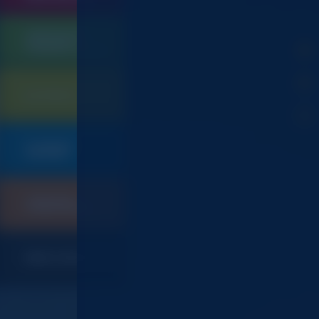
QUINCAILLERIE
SERRURERIE
105
CONTRÔLE D'ACCES
ELECTRICITE
901
PLOMBERIE
019
SANITAIRE
CHAUFFAGE
247
CLIMATISATION
INDEX CODES ET CGV
367