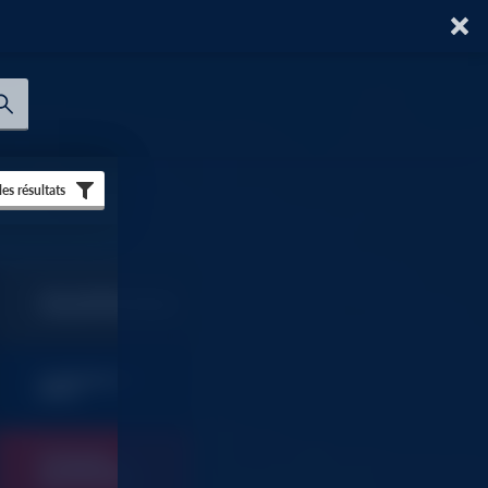
 les résultats
TOUT SAVOIR SUR AU
FORUM DU BATIMENT
SOMMAIRES ET
9
INDEX
OUTILLAGE
FOURNITURES
9
INDUSTRIELLES