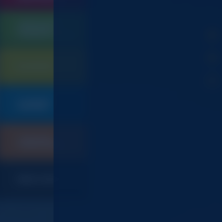
QUINCAILLERIE
SERRURERIE
105
CONTRÔLE D'ACCES
ELECTRICITE
901
PLOMBERIE
019
SANITAIRE
CHAUFFAGE
247
CLIMATISATION
INDEX CODES ET CGV
367