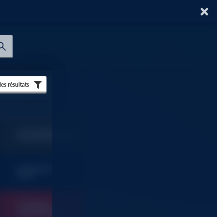
 les résultats
TOUT SAVOIR SUR AU
FORUM DU BATIMENT
SOMMAIRES ET
9
INDEX
OUTILLAGE
FOURNITURES
9
INDUSTRIELLES