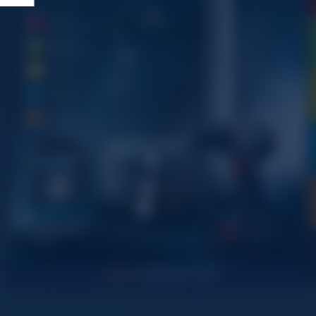
1
1
2
2
2