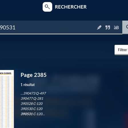
RECHERCHER
Filtrer
Page 2385
3
1 résultat
…390473 Q-497
390477 Q-281
1
390528 C-120
390530 C-120
390531
C-120…
6