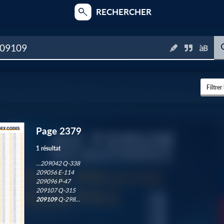
RECHERCHER
Filtrer
Page 2379
3
1 résultat
…209042 Q-338
209056 E-114
1
209096 P-47
209107 Q-315
209109
Q-298…
6