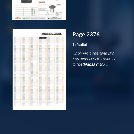
Page 2376
1 résultat
…098046 C-105 098047 C-
105 098051 C-105 098052
C-105
098053
C-106…