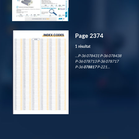
Page 2374
1 résultat
…P-36 078431 P-36 078438
P-36 078713 P-36 078717
P-36
078817
P-221…