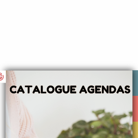
4
8
20